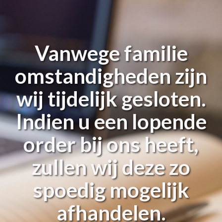
Vanwege familie
omstandigheden zijn
wij tijdelijk gesloten.
Indien u een lopende
order bij ons heeft,
zullen wij deze zo
spoedig mogelijk
afhandelen.